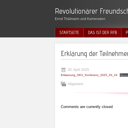
Revolutionärer Freundsch
Ernst Thälmann und Kameraden
STARTSEITE
DAS IST DER RFB
P
Erklärung der Teilnehm
30. April 2025
Erklaerung_OKV_Konferenz_2025_03_24
Herun
Allgemein
Comments are currently closed.