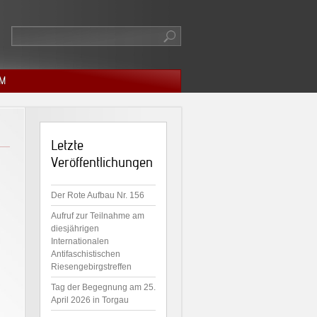
M
Letzte
Veröffentlichungen
Der Rote Aufbau Nr. 156
Aufruf zur Teilnahme am
diesjährigen
Internationalen
Antifaschistischen
Riesengebirgstreffen
Tag der Begegnung am 25.
April 2026 in Torgau