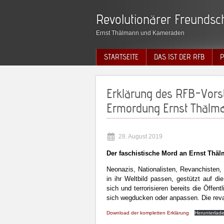
Revolutionärer Freundsch
Ernst Thälmann und Kameraden
STARTSEITE
DAS IST DER RFB
P
Erklärung des RFB-Vorst
Ermordung Ernst Thälm
28. August 2019
Der faschistische Mord an Ernst Thäl
Neonazis, Nationalisten, Revanchisten, 
in ihr Weltbild passen, gestützt auf di
sich und terrorisieren bereits die Öffent
sich wegducken oder anpassen. Die reva
Download der kompletten Erklärung
Herunterlad