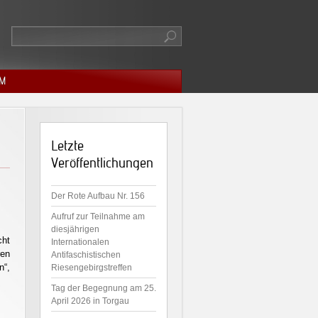
M
Letzte
Veröffentlichungen
Der Rote Aufbau Nr. 156
Aufruf zur Teilnahme am
diesjährigen
cht
Internationalen
ren
Antifaschistischen
n“,
Riesengebirgstreffen
Tag der Begegnung am 25.
April 2026 in Torgau