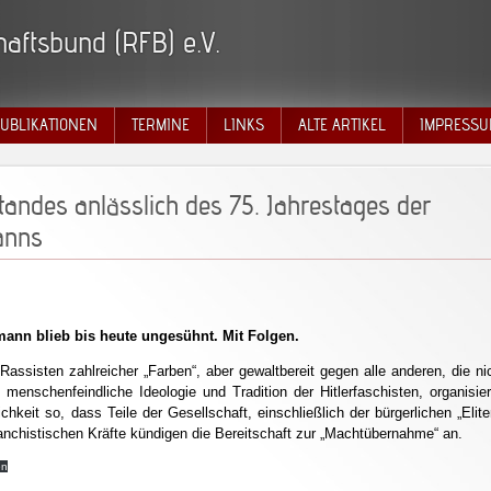
aftsbund (RFB) e.V.
UBLIKATIONEN
TERMINE
LINKS
ALTE ARTIKEL
IMPRESSU
andes anlässlich des 75. Jahrestages der
anns
mann blieb bis heute ungesühnt. Mit Folgen.
Rassisten zahlreicher „Farben“, aber gewaltbereit gegen alle anderen, die ni
e menschenfeindliche Ideologie und Tradition der Hitlerfaschisten, organisie
lichkeit so, dass Teile der Gesellschaft, einschließlich der bürgerlichen „Elite
nchistischen Kräfte kündigen die Bereitschaft zur „Machtübernahme“ an.
en