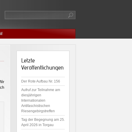
M
Letzte
Veröffentlichungen
Der Rote Aufbau Nr. 156
Wir
uch
Aufruf zur Teilnahme am
diesjährigen
Internationalen
Antifaschistischen
Riesengebirgstreffen
Tag der Begegnung am 25.
April 2026 in Torgau