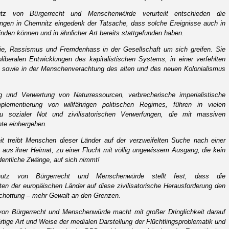
tz von Bürgerrecht und Menschenwürde verurteilt entschieden die
ungen in Chemnitz eingedenk der Tatsache, dass solche Ereignisse auch in
nden können und in ähnlicher Art bereits stattgefunden haben.
ie, Rassismus und Fremdenhass in der Gesellschaft um sich greifen. Sie
iberalen Entwicklungen des kapitalistischen Systems, in einer verfehlten
ng sowie in der Menschenverachtung des alten und des neuen Kolonialismus
g und Verwertung von Naturressourcen, verbrecherische imperialistische
plementierung von willfährigen politischen Regimes, führen in vielen
u sozialer Not und zivilisatorischen Verwerfungen, die mit massiven
te einhergehen.
it treibt Menschen dieser Länder auf der verzweifelten Suche nach einer
 aus ihrer Heimat; zu einer Flucht mit völlig ungewissem Ausgang, die kein
dentliche Zwänge, auf sich nimmt!
utz von Bürgerrecht und Menschenwürde stellt fest, dass die
n der europäischen Länder auf diese zivilisatorische Herausforderung den
schottung – mehr Gewalt an den Grenzen.
on Bürgerrecht und Menschenwürde macht mit großer Dringlichkeit darauf
ige Art und Weise der medialen Darstellung der Flüchtlingsproblematik und