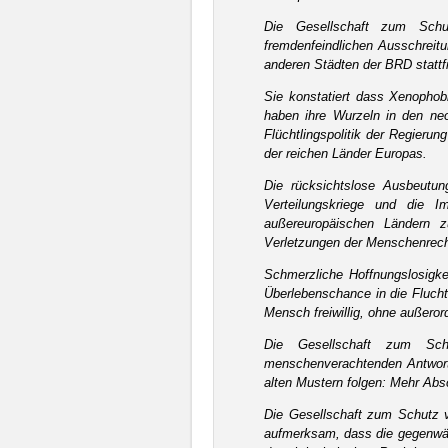
Die Gesellschaft zum Schu
fremdenfeindlichen Ausschreit
anderen Städten der BRD stattfi
Sie konstatiert dass Xenophob
haben ihre Wurzeln in den neol
Flüchtlingspolitik der Regieru
der reichen Länder Europas.
Die rücksichtslose Ausbeutun
Verteilungskriege und die Im
außereuropäischen Ländern z
Verletzungen der Menschenrech
Schmerzliche Hoffnungslosigke
Überlebenschance in die Flucht
Mensch freiwillig, ohne außeror
Die Gesellschaft zum Sch
menschenverachtenden Antworte
alten Mustern folgen: Mehr Ab
Die Gesellschaft zum Schutz v
aufmerksam, dass die gegenwärt