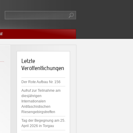
M
Letzte
Veröffentlichungen
Der Rote Aufbau Nr. 156
Aufruf zur Teilnahme am
diesjährigen
Internationalen
Antifaschistischen
Riesengebirgstreffen
Tag der Begegnung am 25.
April 2026 in Torgau