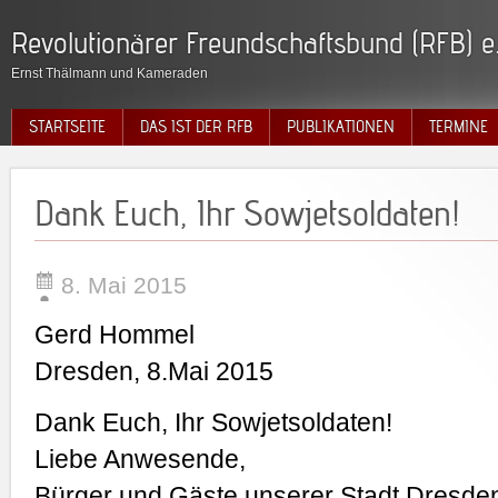
Revolutionärer Freundschaftsbund (RFB) e.
Ernst Thälmann und Kameraden
STARTSEITE
DAS IST DER RFB
PUBLIKATIONEN
TERMINE
Dank Euch, Ihr Sowjetsoldaten!
8. Mai 2015
Gerd Hommel
Dresden, 8.Mai 2015
Dank Euch, Ihr Sowjetsoldaten!
Liebe Anwesende,
Bürger und Gäste unserer Stadt Dresde