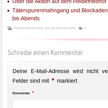
Über die Aktion auf dem Heidefriedhof
Täterspurenmahngang und Blockaden 
bis Abends
Antifaschistische Aktion
,
Aus der Arbeit des RFB
,
0
Schreibe einen Kommentar
Deine E-Mail-Adresse wird nicht verö
*
Felder sind mit
markiert
*
Kommentar